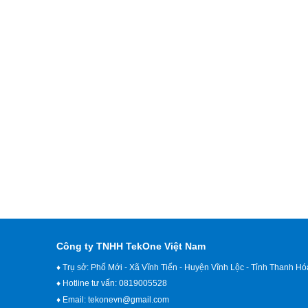
Công ty TNHH TekOne Việt Nam
♦ Trụ sở: Phố Mới - Xã Vĩnh Tiến - Huyện Vĩnh Lộc - Tỉnh Thanh Hó
♦ Hotline tư vấn: 0819005528
♦ Email:
tekonevn@gmail.com