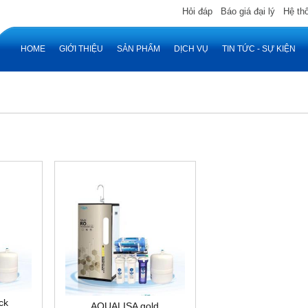
Hỏi đáp
Báo giá đại lý
Hệ th
HOME
GIỚI THIỆU
SẢN PHẨM
DỊCH VỤ
TIN TỨC - SỰ KIỆN
ck
AQUALISA gold