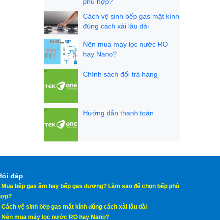
phù hợp?
Cách vệ sinh bếp gas mặt kính
đúng cách xài lâu dài
Nên mua máy lọc nước RO
hay Nano?
Chính sách đổi trả hàng
Hướng dẫn thanh toán
Hỏi đáp
♦
Mua bếp gas âm hay bếp gas dương? Làm sao để chọn bếp phù
hợp?
♦
Cách vệ sinh bếp gas mặt kính đúng cách xài lâu dài
♦
Nên mua máy lọc nước RO hay Nano?