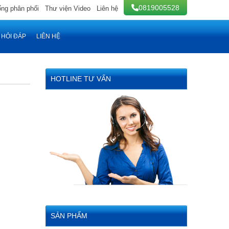
0819005528
ống phân phối
Thư viện Video
Liên hệ
HỎI ĐÁP
LIÊN HỆ
HOTLINE TƯ VẤN
SẢN PHẨM