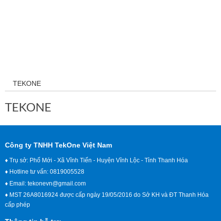
TEKONE
TEKONE
Công ty TNHH TekOne Việt Nam
♦ Trụ sở: Phố Mới - Xã Vĩnh Tiến - Huyện Vĩnh Lộc - Tỉnh Thanh Hóa
♦ Hotline tư vấn: 0819005528
♦ Email:
tekonevn@gmail.com
♦ MST 26A8016924 được cấp ngày 19/05/2016 do Sở KH và ĐT Thanh Hóa
cấp phép