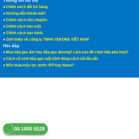
Thông tin hỗ trợ
♦
Chính sách đổi trả hàng
♦
Hướng dẫn thanh toán
♦
Chính sách vận chuyển
♦
Chính sách bảo mật
♦
Chính sách bảo hành
♦
Giới thiệu về công ty TNHH TEKONE VIỆT NAM
Hỏi đáp
♦
Mua bếp gas âm hay bếp gas dương? Làm sao để chọn bếp phù hợp?
♦
Cách vệ sinh bếp gas mặt kính đúng cách xài lâu dài
♦
Nên mua máy lọc nước RO hay Nano?
08 1900 5528