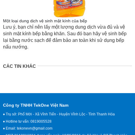
Một loại dung dịch vệ sinh mặt kính của bếp
Lưu ý, bạn chỉ nên lấy một lượng dung dịch vừa đủ và vệ
sinh mặt kính bếp bằng khăn. Sau đó bạn hãy vệ sinh bếp
lại bằng nước sạch để đảm bảo an toàn khi sử dụng bếp
nấu nướng.
CÁC TIN KHÁC
Công ty TNHH TekOne Việt Nam
♦ Trụ sở: Phố Mới - Xã Vĩnh Tiến - Huyện Vĩnh Lộc - Tỉnh Thanh Hóa
♦ Hotline tư vấn: 0819005528
♦ Email:
tekonevn@gmail.com