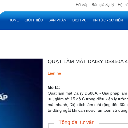
Hỏi đáp
Báo giá đại lý
Hệ th
HOME
GIỚI THIỆU
SẢN PHẨM
DỊCH VỤ
TIN TỨC - SỰ KIỆN
QUẠT LÀM MÁT DAISY DS450A 4
Liên hệ
Mô tả:
Quạt làm mát Daisy DS88A. - Giải pháp làm 
ưu, giảm tới 15 độ C trong điều kiện lý tưởn
mát nhanh, Diện tích làm mát rộng đến 30m
tự động ngắt khi cạn nước, an toàn sử dụng
Tổng đài tư vấn