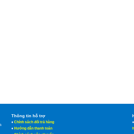
Thông tin hỗ trợ
♦
Chính sách đổi trả hàng
a
♦
Hướng dẫn thanh toán