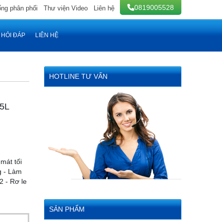
0819005528
ống phân phối
Thư viện Video
Liên hệ
HỎI ĐÁP
LIÊN HỆ
HOTLINE TƯ VẤN
5L
mát tối
g - Làm
2 - Rơ le
SẢN PHẨM