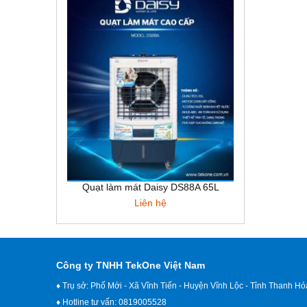
Quạt làm mát Daisy DS88A 65L
Liên hệ
Công ty TNHH TekOne Việt Nam
♦ Trụ sở: Phố Mới - Xã Vĩnh Tiến - Huyện Vĩnh Lộc - Tỉnh Thanh Hó
♦ Hotline tư vấn: 0819005528