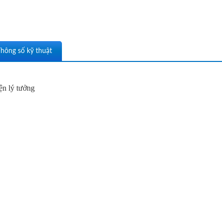
hông số kỹ thuật
iện lý tưởng