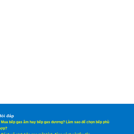
Hỏi đáp
♦
Mua bếp gas âm hay bếp gas dương? Làm sao để chọn bếp phù
hợp?