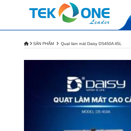
SẢN PHẨM
Quạt làm mát Daisy DS450A 45L